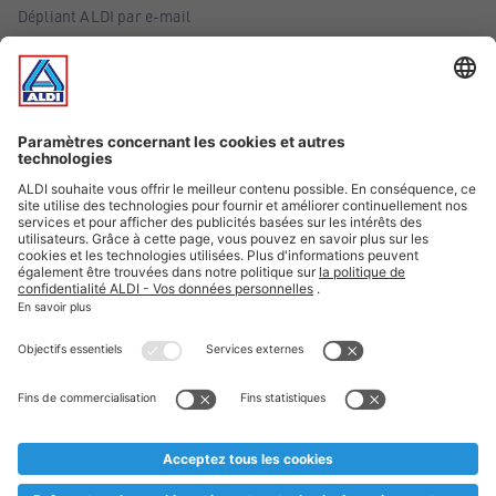
Dépliant ALDI par e-mail
Offres
Infos essentielles
Suivez ALDI Belgique
Textes marqués d'un astérisque et mentions légales
* Nous vendons ces articles temporairement et jusqu'à
épuisement des stocks. Nous comptons sur votre compréhension
au cas où, malgré le planning bien étudié, nous serions
prématurément en rupture de stock. Prix Recupel et TVA incl.
** Sur ce site, l’utilisation de la forme masculine a été adoptée