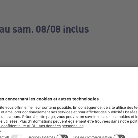
 au sam. 08/08 inclus
e manquez aucune de nos offres.
S