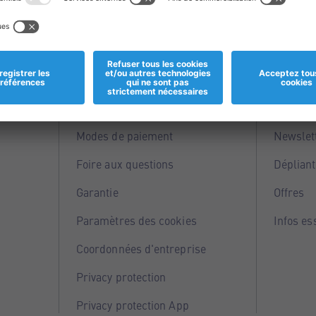
Informations
Servi
Magasins
Points 
Modes de paiement
Newslet
Foire aux questions
Dépliant
Garantie
Offres
Paramètres des cookies
Infos es
Coordonnées d'entreprise
Privacy protection
Privacy protection App