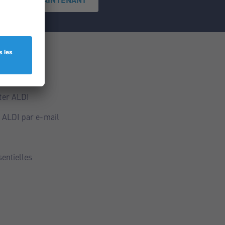
ce
ALDI
ter ALDI
 ALDI par e-mail
sentielles