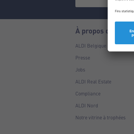
À propos de nous
ALDI Belgique
Presse
Jobs
ALDI Real Estate
Compliance
ALDI Nord
Notre vitrine à trophées