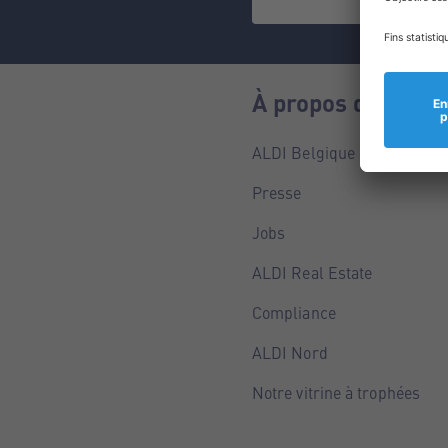
À propos de nous
ALDI Belgique
Presse
Jobs
ALDI Real Estate
Compliance
ALDI Nord
Notre vitrine à trophées