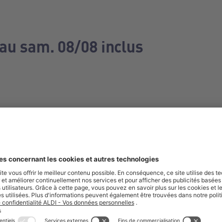
 au sam. 08/08 inclus
e manquez aucune de nos offres.
S