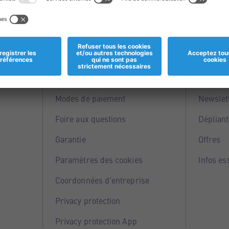
Informations
Servi
Magasins
Points 
Modes de paiement
Newslet
Foire aux questions
Dépliant
Garantie
Offres
Paramètres des cookies
Infos es
Coordonnées d'entreprise
Privacy protection
Privacy protection App