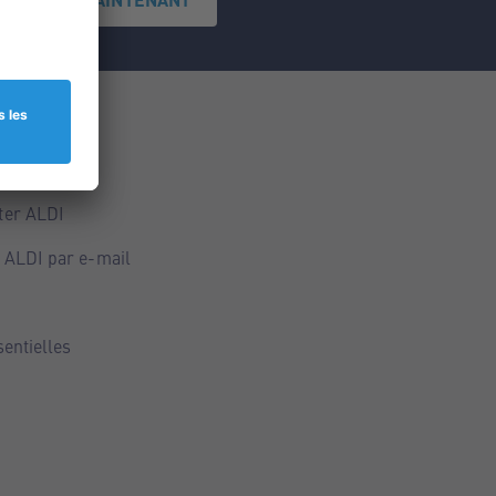
ce
ALDI
ter ALDI
 ALDI par e-mail
sentielles