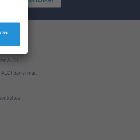
ce
ALDI
ter ALDI
 ALDI par e-mail
sentielles