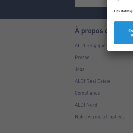
À propos de nous
ALDI Belgique
Presse
Jobs
ALDI Real Estate
Compliance
ALDI Nord
Notre vitrine à trophées