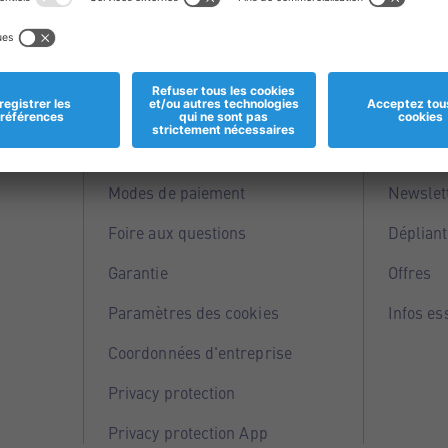
Informations
Servi
Magasins
Points 
Modes de paiement
Newslet
Foire aux questions
Dépliant
Garantie
Offres
Paramètres des cookies
Infos es
Coordonnées d'entreprise
Privacy protection
Privacy protection App