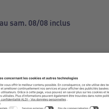
 au sam. 08/08 inclus
e manquez aucune de nos offres.
S