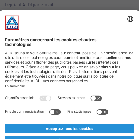
Dépliant ALDI par e-mail
Offres
Infos essentielles
Suivez ALDI Belgique
Textes marqués d'un astérisque et mentions légales
* Nous vendons ces articles temporairement et jusqu'à
épuisement des stocks. Nous comptons sur votre compréhension
au cas où, malgré le planning bien étudié, nous serions
prématurément en rupture de stock. Prix Recupel et TVA incl.
** Sur ce site, l’utilisation de la forme masculine a été adoptée