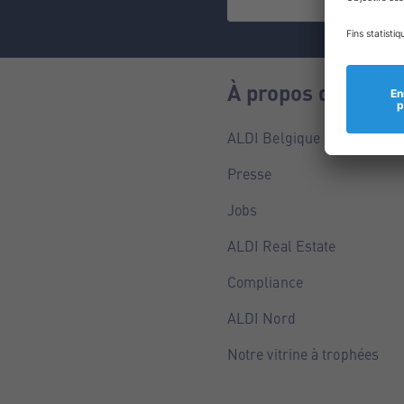
À propos de nous
ALDI Belgique
Presse
Jobs
ALDI Real Estate
Compliance
ALDI Nord
Notre vitrine à trophées