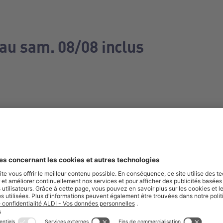
 au sam. 08/08 inclus
e manquez aucune de nos offres.
S