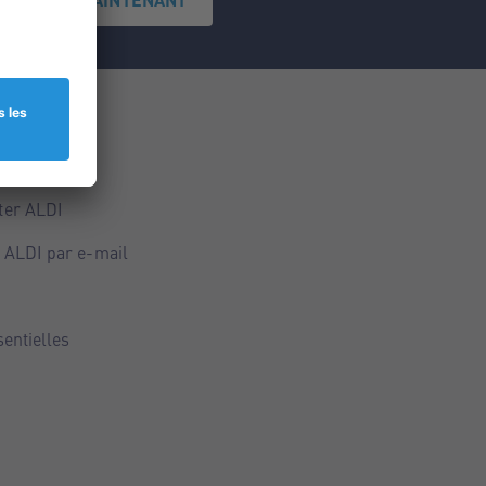
ce
ALDI
ter ALDI
 ALDI par e-mail
sentielles