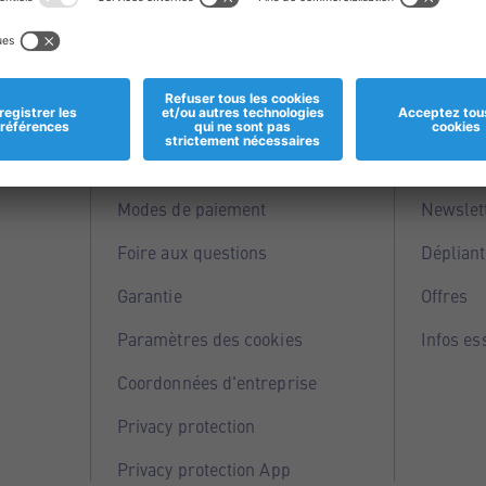
Informations
Servi
Magasins
Points 
Modes de paiement
Newslet
Foire aux questions
Dépliant
Garantie
Offres
Paramètres des cookies
Infos es
Coordonnées d'entreprise
Privacy protection
Privacy protection App