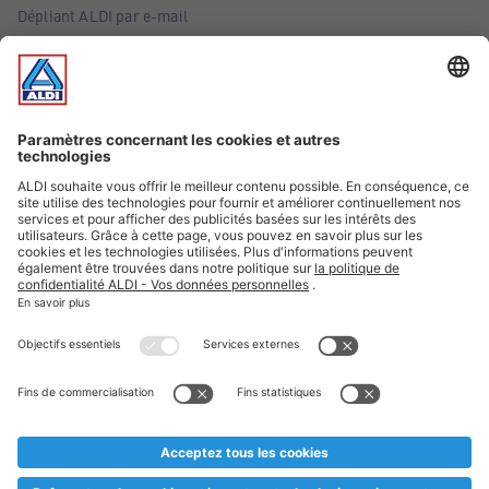
Dépliant ALDI par e-mail
Offres
Infos essentielles
Suivez ALDI Belgique
Textes marqués d'un astérisque et mentions légales
* Nous vendons ces articles temporairement et jusqu'à
épuisement des stocks. Nous comptons sur votre compréhension
au cas où, malgré le planning bien étudié, nous serions
prématurément en rupture de stock. Prix Recupel et TVA incl.
** Sur ce site, l’utilisation de la forme masculine a été adoptée