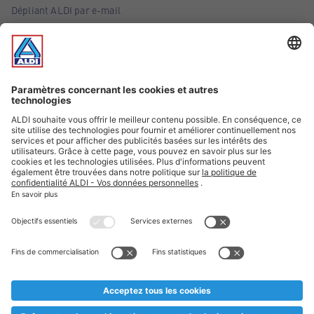
Dépliant ALDI par e-mail
Offres
Infos essentielles
Suivez ALDI Belgique
Textes marqués d'un astérisque et mentions légales
* Nous vendons ces articles temporairement et jusqu'à
épuisement des stocks. Nous comptons sur votre compréhension
au cas où, malgré le planning bien étudié, nous serions
prématurément en rupture de stock. Prix Recupel et TVA incl.
** Sur ce site, l’utilisation de la forme masculine a été adoptée