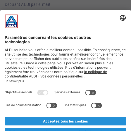
Dépliant ALDI par e-mail
Offres
Infos essentielles
Suivez ALDI Belgique
Textes marqués d'un astérisque et mentions légales
* Nous vendons ces articles temporairement et jusqu'à
épuisement des stocks. Nous comptons sur votre compréhension
au cas où, malgré le planning bien étudié, nous serions
prématurément en rupture de stock. Prix Recupel et TVA incl.
** Sur ce site, l’utilisation de la forme masculine a été adoptée