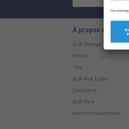
À propos de nous
ALDI Belgique
Presse
Jobs
ALDI Real Estate
Compliance
ALDI Nord
Notre vitrine à trophées