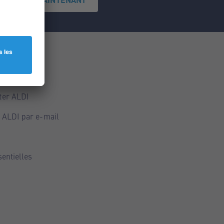
ce
ALDI
ter ALDI
 ALDI par e-mail
sentielles