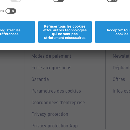
Informations
Servi
Magasins
Points 
Modes de paiement
Newslet
Foire aux questions
Dépliant
Garantie
Offres
Paramètres des cookies
Infos es
Coordonnées d'entreprise
Privacy protection
Privacy protection App