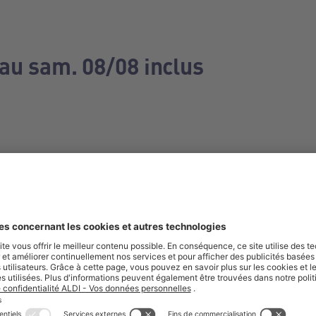
 au sam. 08/08 inclus
e manquez aucune de nos offres.
S