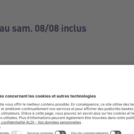
 au sam. 08/08 inclus
e manquez aucune de nos offres.
S