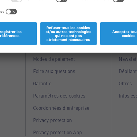
Informations
Servi
Magasins
Points 
Modes de paiement
Newslet
Foire aux questions
Dépliant
Garantie
Offres
Paramètres des cookies
Infos es
Coordonnées d'entreprise
Privacy protection
Privacy protection App