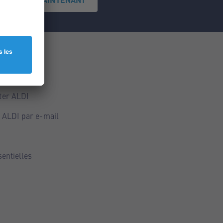
ce
ALDI
ter ALDI
 ALDI par e-mail
sentielles