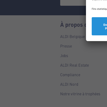
À propos de nous
ALDI Belgique
Presse
Jobs
ALDI Real Estate
Compliance
ALDI Nord
Notre vitrine à trophées