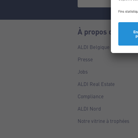
À propos de nous
ALDI Belgique
Presse
Jobs
ALDI Real Estate
Compliance
ALDI Nord
Notre vitrine à trophées