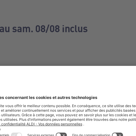
 au sam. 08/08 inclus
e manquez aucune de nos offres.
S