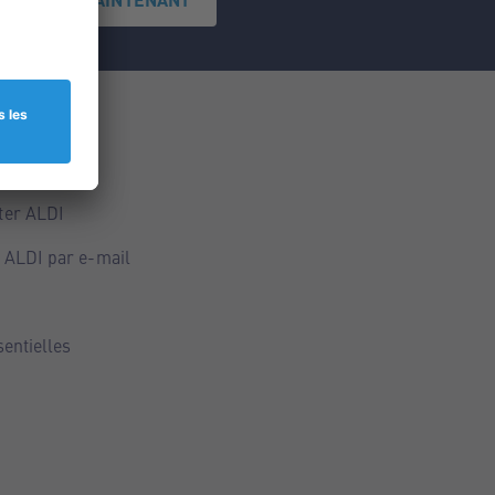
ce
ALDI
ter ALDI
 ALDI par e-mail
sentielles