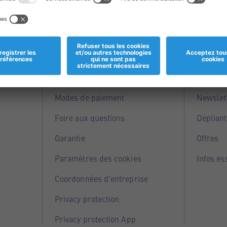
Informations
Servi
Magasins
Points 
Modes de paiement
Newslet
Foire aux questions
Dépliant
Garantie
Offres
Paramètres des cookies
Infos es
Coordonnées d'entreprise
Privacy protection
Privacy protection App