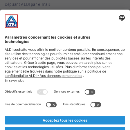
Dépliant ALDI par e-mail
Offres
Infos essentielles
Suivez ALDI Belgique
Textes marqués d'un astérisque et mentions légales
* Nous vendons ces articles temporairement et jusqu'à
épuisement des stocks. Nous comptons sur votre compréhension
au cas où, malgré le planning bien étudié, nous serions
prématurément en rupture de stock. Prix Recupel et TVA incl.
** Sur ce site, l’utilisation de la forme masculine a été adoptée