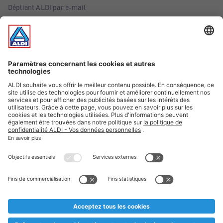
Dépliant ALDI par e-mail
Offres
Infos essentielles
Suivez ALDI Belgique
Textes marqués d'un astérisque et mentions légales
* Nous vendons ces articles temporairement et jusqu'à
épuisement des stocks. Nous comptons sur votre compréhension
au cas où, malgré le planning bien étudié, nous serions
prématurément en rupture de stock. Prix Recupel et TVA incl.
** Sur ce site, l’utilisation de la forme masculine a été adoptée