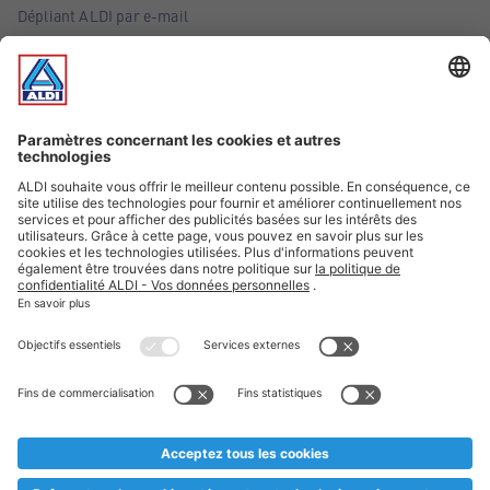
Dépliant ALDI par e-mail
Offres
Infos essentielles
Suivez ALDI Belgique
Textes marqués d'un astérisque et mentions légales
* Nous vendons ces articles temporairement et jusqu'à
épuisement des stocks. Nous comptons sur votre compréhension
au cas où, malgré le planning bien étudié, nous serions
prématurément en rupture de stock. Prix Recupel et TVA incl.
** Sur ce site, l’utilisation de la forme masculine a été adoptée