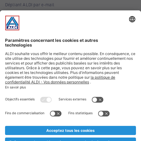
Dépliant ALDI par e-mail
Offres
Infos essentielles
Suivez ALDI Belgique
Textes marqués d'un astérisque et mentions légales
* Nous vendons ces articles temporairement et jusqu'à
épuisement des stocks. Nous comptons sur votre compréhension
au cas où, malgré le planning bien étudié, nous serions
prématurément en rupture de stock. Prix Recupel et TVA incl.
** Sur ce site, l’utilisation de la forme masculine a été adoptée