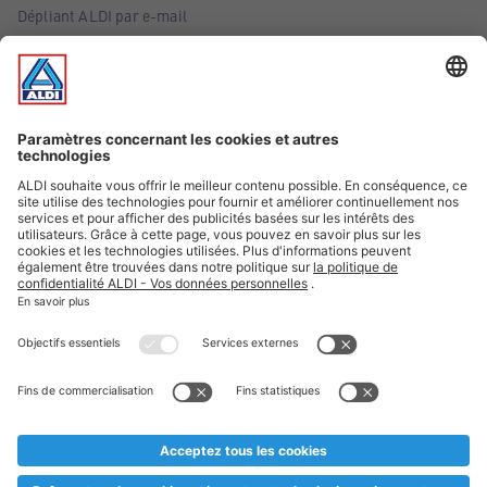
Dépliant ALDI par e-mail
Offres
Infos essentielles
Suivez ALDI Belgique
Textes marqués d'un astérisque et mentions légales
* Nous vendons ces articles temporairement et jusqu'à
épuisement des stocks. Nous comptons sur votre compréhension
au cas où, malgré le planning bien étudié, nous serions
prématurément en rupture de stock. Prix Recupel et TVA incl.
** Sur ce site, l’utilisation de la forme masculine a été adoptée