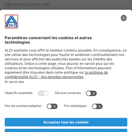
Dépliant ALDI par e-mail
Offres
Infos essentielles
Suivez ALDI Belgique
Textes marqués d'un astérisque et mentions légales
* Nous vendons ces articles temporairement et jusqu'à
épuisement des stocks. Nous comptons sur votre compréhension
au cas où, malgré le planning bien étudié, nous serions
prématurément en rupture de stock. Prix Recupel et TVA incl.
** Sur ce site, l’utilisation de la forme masculine a été adoptée