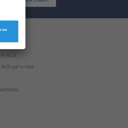
ce
ALDI
ter ALDI
 ALDI par e-mail
sentielles