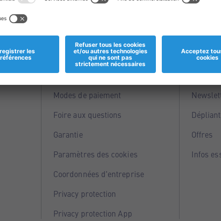
Informations
Servi
Magasins
Points 
Modes de paiement
Newslet
Foire aux questions
Dépliant
Garantie
Offres
Paramètres des cookies
Infos es
Coordonnées d'entreprise
Privacy protection
Privacy protection App