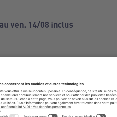
au ven. 14/08 inclus
e manquez aucune de nos offres.
S