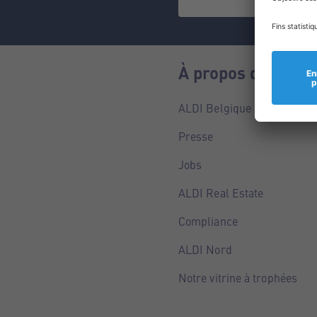
À propos de nous
ALDI Belgique
Presse
Jobs
ALDI Real Estate
Compliance
ALDI Nord
Notre vitrine à trophées