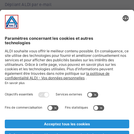
Dépliant ALDI par e-mail
Offres
Infos essentielles
Suivez ALDI Belgique
Textes marqués d'un astérisque et mentions légales
* Nous vendons ces articles temporairement et jusqu'à
épuisement des stocks. Nous comptons sur votre compréhension
au cas où, malgré le planning bien étudié, nous serions
prématurément en rupture de stock. Prix Recupel et TVA incl.
** Sur ce site, l’utilisation de la forme masculine a été adoptée