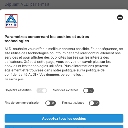
Dépliant ALDI par e-mail
Offres
Infos essentielles
Suivez ALDI Belgique
Textes marqués d'un astérisque et mentions légales
* Nous vendons ces articles temporairement et jusqu'à
épuisement des stocks. Nous comptons sur votre compréhension
au cas où, malgré le planning bien étudié, nous serions
prématurément en rupture de stock. Prix Recupel et TVA incl.
** Sur ce site, l’utilisation de la forme masculine a été adoptée