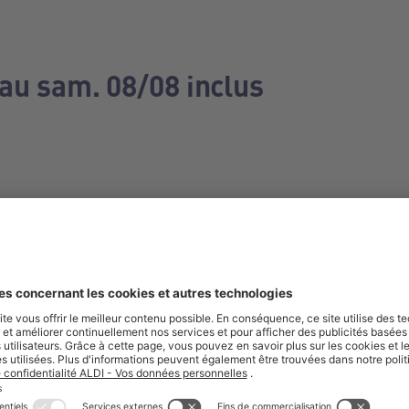
 au sam. 08/08 inclus
e manquez aucune de nos offres.
S