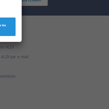
ce
ALDI
ter ALDI
 ALDI par e-mail
sentielles