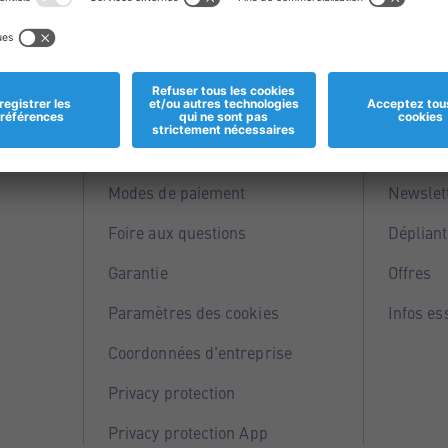
Informations
Servi
Magasins
Points 
Modes de paiement
Newslet
Foire aux questions
Dépliant
Garantie
Offres
Paramètres des cookies
Infos es
Coordonnées d'entreprise
Privacy protection
Privacy protection App