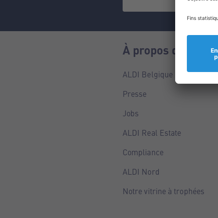
À propos de nous
ALDI Belgique
Presse
Jobs
ALDI Real Estate
Compliance
ALDI Nord
Notre vitrine à trophées