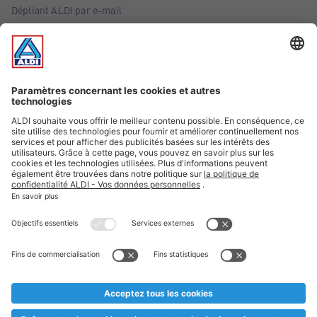
Dépliant ALDI par e-mail
Offres
Infos essentielles
Suivez ALDI Belgique
Textes marqués d'un astérisque et mentions légales
* Nous vendons ces articles temporairement et jusqu'à
épuisement des stocks. Nous comptons sur votre compréhension
au cas où, malgré le planning bien étudié, nous serions
prématurément en rupture de stock. Prix Recupel et TVA incl.
** Sur ce site, l’utilisation de la forme masculine a été adoptée