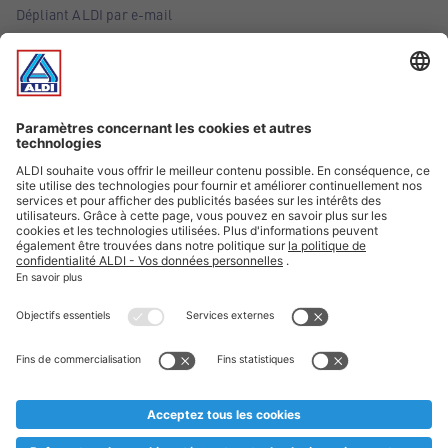
Dépliant ALDI par e-mail
Offres
Infos essentielles
Suivez ALDI Belgique
Textes marqués d'un astérisque et mentions légales
* Nous vendons ces articles temporairement et jusqu'à
épuisement des stocks. Nous comptons sur votre compréhension
au cas où, malgré le planning bien étudié, nous serions
prématurément en rupture de stock. Prix Recupel et TVA incl.
** Sur ce site, l’utilisation de la forme masculine a été adoptée