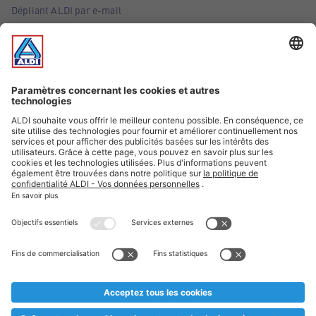
Dépliant ALDI par e-mail
Offres
Infos essentielles
Suivez ALDI Belgique
Textes marqués d'un astérisque et mentions légales
* Nous vendons ces articles temporairement et jusqu'à
épuisement des stocks. Nous comptons sur votre compréhension
au cas où, malgré le planning bien étudié, nous serions
prématurément en rupture de stock. Prix Recupel et TVA incl.
** Sur ce site, l’utilisation de la forme masculine a été adoptée