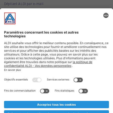
Dépliant ALDI par e-mail
Offres
Infos essentielles
Suivez ALDI Belgique
Textes marqués d'un astérisque et mentions légales
* Nous vendons ces articles temporairement et jusqu'à
épuisement des stocks. Nous comptons sur votre compréhension
au cas où, malgré le planning bien étudié, nous serions
prématurément en rupture de stock. Prix Recupel et TVA incl.
** Sur ce site, l’utilisation de la forme masculine a été adoptée