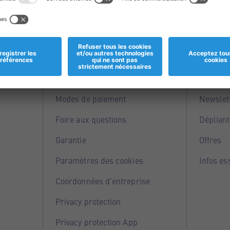
Informations
Servi
Magasins
Points 
Modes de paiement
Newslet
Foire aux questions
Dépliant
Garantie
Offres
Paramètres des cookies
Infos es
Coordonnées d'entreprise
Privacy protection
Privacy protection App