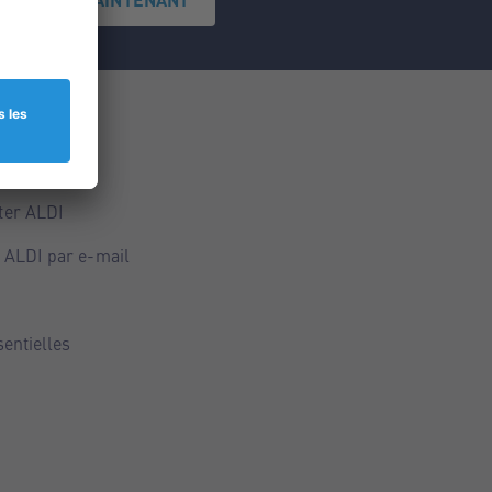
ce
ALDI
ter ALDI
 ALDI par e-mail
sentielles