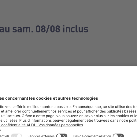
 au sam. 08/08 inclus
e manquez aucune de nos offres.
S