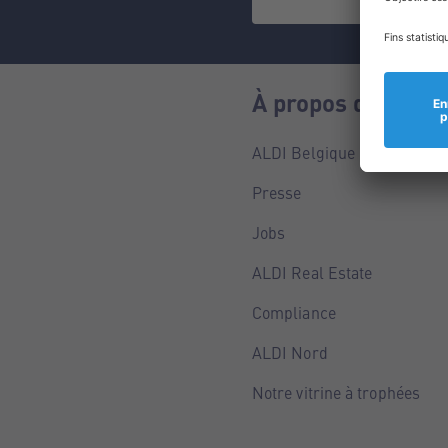
À propos de nous
ALDI Belgique
Presse
Jobs
ALDI Real Estate
Compliance
ALDI Nord
Notre vitrine à trophées