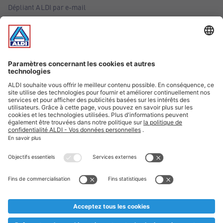
Dépliant ALDI par e-mail
Offres
Infos essentielles
Suivez ALDI Belgique
Textes marqués d'un astérisque et mentions légales
* Nous vendons ces articles temporairement et jusqu'à
épuisement des stocks. Nous comptons sur votre compréhension
au cas où, malgré le planning bien étudié, nous serions
prématurément en rupture de stock. Prix Recupel et TVA incl.
** Sur ce site, l’utilisation de la forme masculine a été adoptée