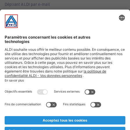
Dépliant ALDI par e-mail
Offres
Infos essentielles
Suivez ALDI Belgique
Textes marqués d'un astérisque et mentions légales
* Nous vendons ces articles temporairement et jusqu'à
épuisement des stocks. Nous comptons sur votre compréhension
au cas où, malgré le planning bien étudié, nous serions
prématurément en rupture de stock. Prix Recupel et TVA incl.
** Sur ce site, l’utilisation de la forme masculine a été adoptée