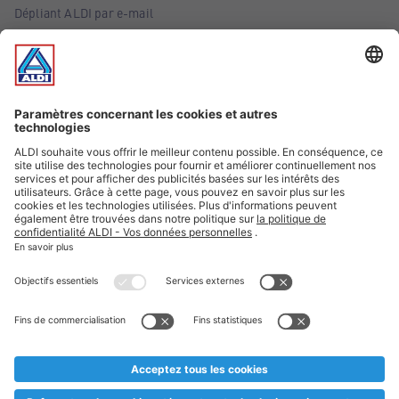
Dépliant ALDI par e-mail
Offres
Infos essentielles
Suivez ALDI Belgique
Textes marqués d'un astérisque et mentions légales
* Nous vendons ces articles temporairement et jusqu'à
épuisement des stocks. Nous comptons sur votre compréhension
au cas où, malgré le planning bien étudié, nous serions
prématurément en rupture de stock. Prix Recupel et TVA incl.
** Sur ce site, l’utilisation de la forme masculine a été adoptée