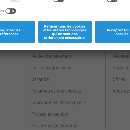
Informations
Servi
Magasins
Points 
Modes de paiement
Newslet
Foire aux questions
Dépliant
Garantie
Offres
Paramètres des cookies
Infos es
Coordonnées d'entreprise
Privacy protection
Privacy protection App