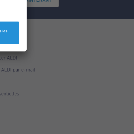
ce
ALDI
ter ALDI
 ALDI par e-mail
sentielles