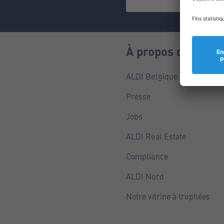
À propos de nous
ALDI Belgique
Presse
Jobs
ALDI Real Estate
Compliance
ALDI Nord
Notre vitrine à trophées