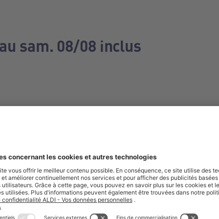
 au sam. 08/08 inclus
e manquez aucune de nos offres.
S