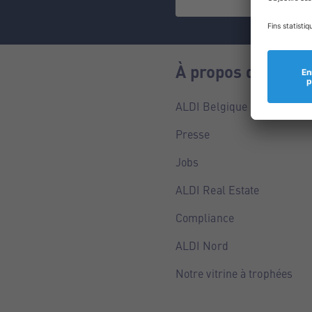
À propos de nous
ALDI Belgique
Presse
Jobs
ALDI Real Estate
Compliance
ALDI Nord
Notre vitrine à trophées