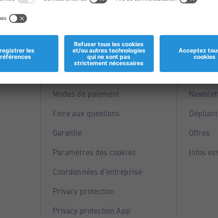
Informations
Servi
Magasins
Points 
Modes de paiement
Newslet
Foire aux questions
Dépliant
Garantie
Offres
Paramètres des cookies
Infos es
Coordonnées d'entreprise
Privacy protection
Privacy protection App