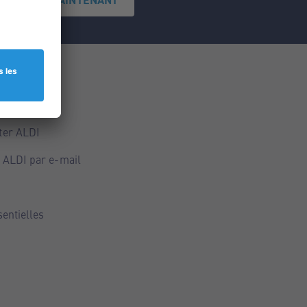
ce
ALDI
ter ALDI
 ALDI par e-mail
sentielles