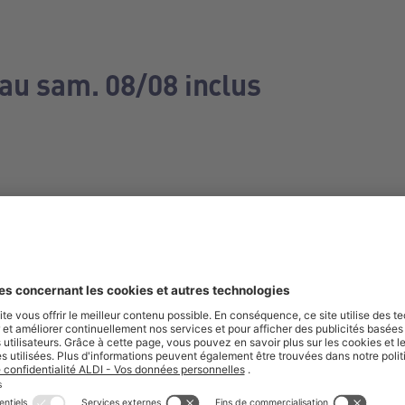
 au sam. 08/08 inclus
e manquez aucune de nos offres.
S