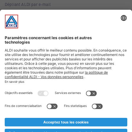
Dépliant ALDI par e-mail
Offres
Infos essentielles
Suivez ALDI Belgique
Textes marqués d'un astérisque et mentions légales
* Nous vendons ces articles temporairement et jusqu'à
épuisement des stocks. Nous comptons sur votre compréhension
au cas où, malgré le planning bien étudié, nous serions
prématurément en rupture de stock. Prix Recupel et TVA incl.
** Sur ce site, l’utilisation de la forme masculine a été adoptée