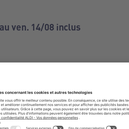
au ven. 14/08 inclus
e manquez aucune de nos offres.
S