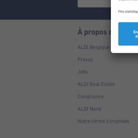
À propos de nous
ALDI Belgique
Presse
Jobs
ALDI Real Estate
Compliance
ALDI Nord
Notre vitrine à trophées