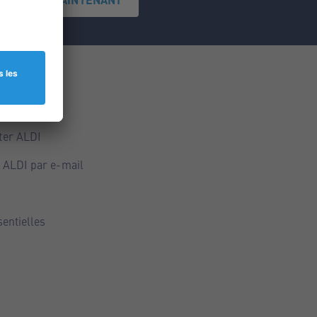
ce
ALDI
ter ALDI
 ALDI par e-mail
sentielles