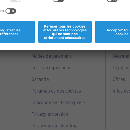
Informations
Servi
Magasins
Points 
Modes de paiement
Newslet
Foire aux questions
Dépliant
Garantie
Offres
Paramètres des cookies
Infos es
Coordonnées d'entreprise
Privacy protection
Privacy protection App