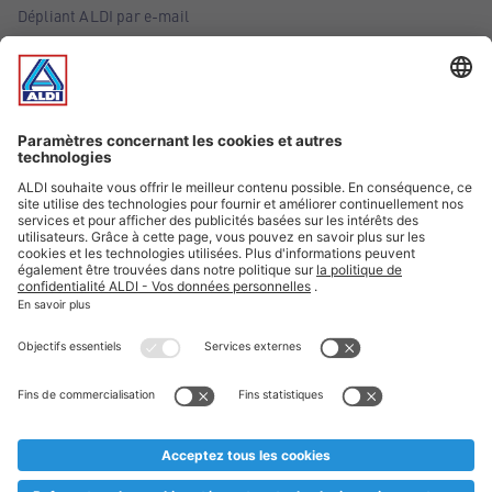
Dépliant ALDI par e-mail
Offres
Infos essentielles
Suivez ALDI Belgique
Textes marqués d'un astérisque et mentions légales
* Nous vendons ces articles temporairement et jusqu'à
épuisement des stocks. Nous comptons sur votre compréhension
au cas où, malgré le planning bien étudié, nous serions
prématurément en rupture de stock. Prix Recupel et TVA incl.
** Sur ce site, l’utilisation de la forme masculine a été adoptée