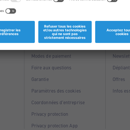
Informations
Servi
Magasins
Points 
Modes de paiement
Newslet
Foire aux questions
Dépliant
Garantie
Offres
Paramètres des cookies
Infos es
Coordonnées d'entreprise
Privacy protection
Privacy protection App