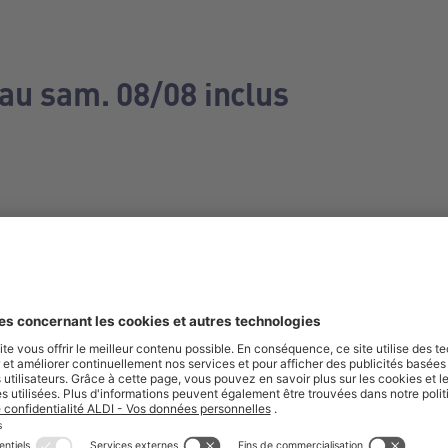
 au sam. 08/08 inclus
e manquez aucune de nos offres.
S