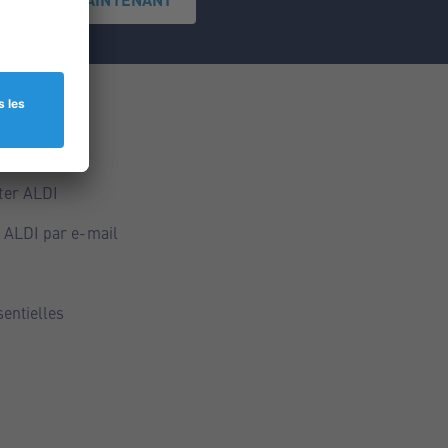
ce
ALDI
ter ALDI
 ALDI par e-mail
sentielles