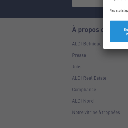
À propos de nous
ALDI Belgique
Presse
Jobs
ALDI Real Estate
Compliance
ALDI Nord
Notre vitrine à trophées