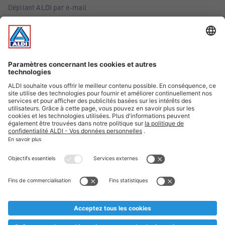
Dépliant ALDI par e-mail
Offres
Infos essentielles
Suivez ALDI Belgique
Textes marqués d'un astérisque et mentions légales
* Nous vendons ces articles temporairement et jusqu'à
épuisement des stocks. Nous comptons sur votre compréhension
au cas où, malgré le planning bien étudié, nous serions
prématurément en rupture de stock. Prix Recupel et TVA incl.
** Sur ce site, l’utilisation de la forme masculine a été adoptée