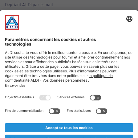
Dépliant ALDI par e-mail
Offres
Infos essentielles
Suivez ALDI Belgique
Textes marqués d'un astérisque et mentions légales
* Nous vendons ces articles temporairement et jusqu'à
épuisement des stocks. Nous comptons sur votre compréhension
au cas où, malgré le planning bien étudié, nous serions
prématurément en rupture de stock. Prix Recupel et TVA incl.
** Sur ce site, l’utilisation de la forme masculine a été adoptée