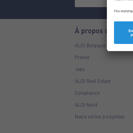
À propos de nous
ALDI Belgique
Presse
Jobs
ALDI Real Estate
Compliance
ALDI Nord
Notre vitrine à trophées