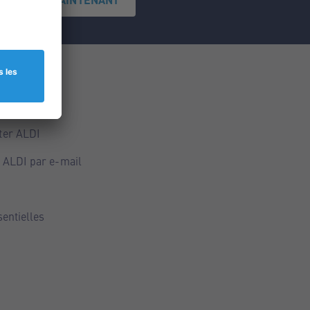
ce
ALDI
ter ALDI
 ALDI par e-mail
sentielles