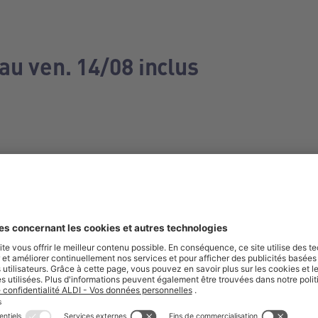
au ven. 14/08 inclus
e manquez aucune de nos offres.
S