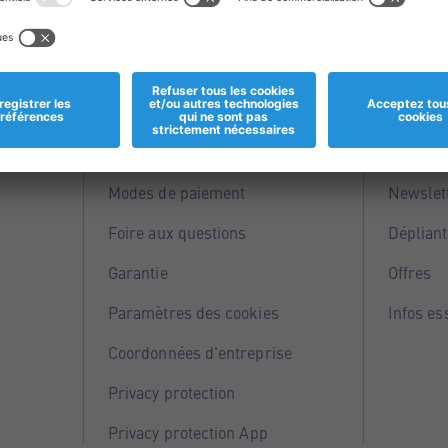
Informations
Servi
Magasins
Points 
Modes de paiement
Newslet
Foire aux questions
Dépliant
Garantie
Offres
Paramètres des cookies
Infos es
Coordonnées d'entreprise
Privacy protection
Privacy protection App