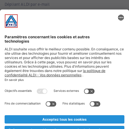
Dépliant ALDI par e-mail
Offres
Infos essentielles
Suivez ALDI Belgique
Textes marqués d'un astérisque et mentions légales
* Nous vendons ces articles temporairement et jusqu'à
épuisement des stocks. Nous comptons sur votre compréhension
au cas où, malgré le planning bien étudié, nous serions
prématurément en rupture de stock. Prix Recupel et TVA incl.
** Sur ce site, l’utilisation de la forme masculine a été adoptée