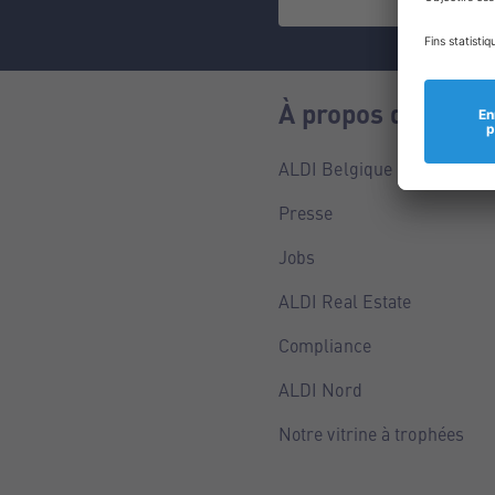
À propos de nous
ALDI Belgique
Presse
Jobs
ALDI Real Estate
Compliance
ALDI Nord
Notre vitrine à trophées