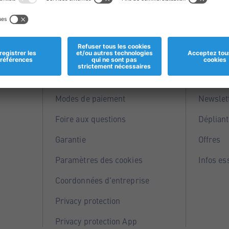
Informations
Servi
Magasins
Points 
Modes de paiement
Newslet
Foire aux questions
Dépliant
Garantie
Offres
Paramètres des cookies
Infos es
Coordonnées d'entreprise
Privacy protection
Privacy protection App