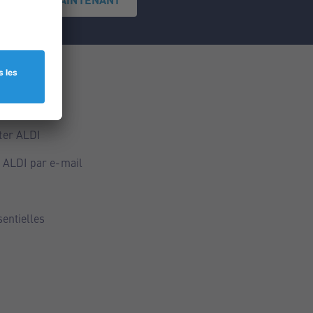
ce
ALDI
ter ALDI
 ALDI par e-mail
sentielles