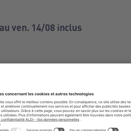
au ven. 14/08 inclus
e manquez aucune de nos offres.
S