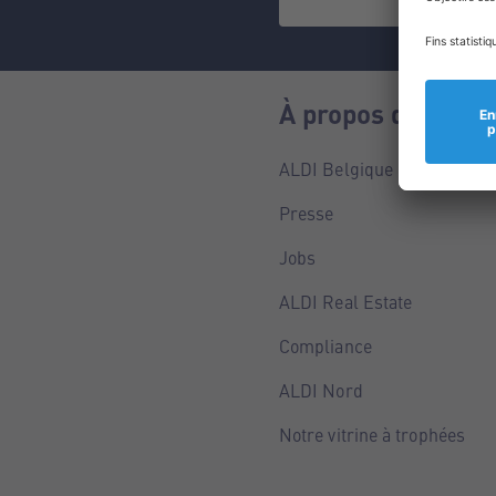
À propos de nous
ALDI Belgique
Presse
Jobs
ALDI Real Estate
Compliance
ALDI Nord
Notre vitrine à trophées