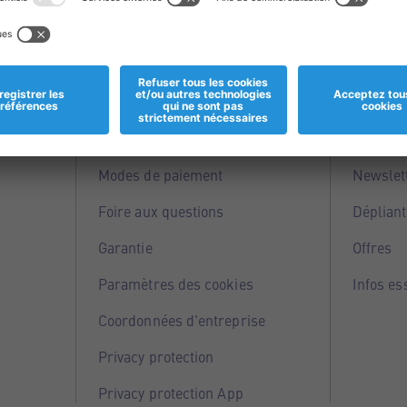
Informations
Servi
Magasins
Points 
Modes de paiement
Newslet
Foire aux questions
Dépliant
Garantie
Offres
Paramètres des cookies
Infos es
Coordonnées d'entreprise
Privacy protection
Privacy protection App