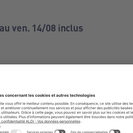
au ven. 14/08 inclus
e manquez aucune de nos offres.
S