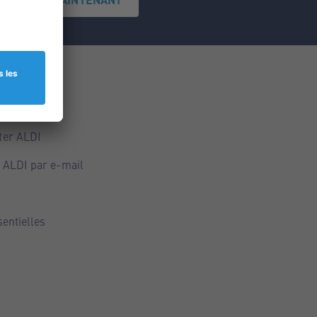
ce
ALDI
ter ALDI
 ALDI par e-mail
sentielles