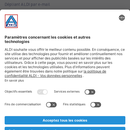
Dépliant ALDI par e-mail
Offres
Infos essentielles
Suivez ALDI Belgique
Textes marqués d'un astérisque et mentions légales
* Nous vendons ces articles temporairement et jusqu'à
épuisement des stocks. Nous comptons sur votre compréhension
au cas où, malgré le planning bien étudié, nous serions
prématurément en rupture de stock. Prix Recupel et TVA incl.
** Sur ce site, l’utilisation de la forme masculine a été adoptée