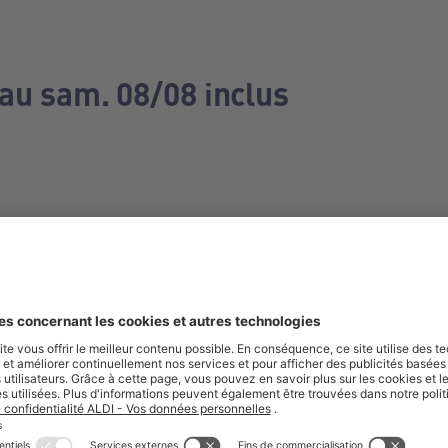
 au sam. 08/08 inclus
e manquez aucune de nos offres.
S