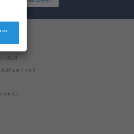
ce
ALDI
ter ALDI
 ALDI par e-mail
sentielles