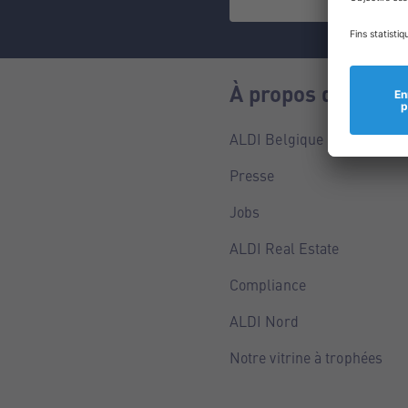
À propos de nous
ALDI Belgique
Presse
Jobs
ALDI Real Estate
Compliance
ALDI Nord
Notre vitrine à trophées