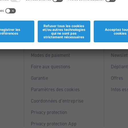
Informations
Servi
Magasins
Points 
Modes de paiement
Newslet
Foire aux questions
Dépliant
Garantie
Offres
Paramètres des cookies
Infos es
Coordonnées d'entreprise
Privacy protection
Privacy protection App