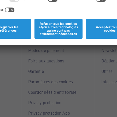
Informations
Servi
Magasins
Points 
Modes de paiement
Newslet
Foire aux questions
Dépliant
Garantie
Offres
Paramètres des cookies
Infos es
Coordonnées d'entreprise
Privacy protection
Privacy protection App