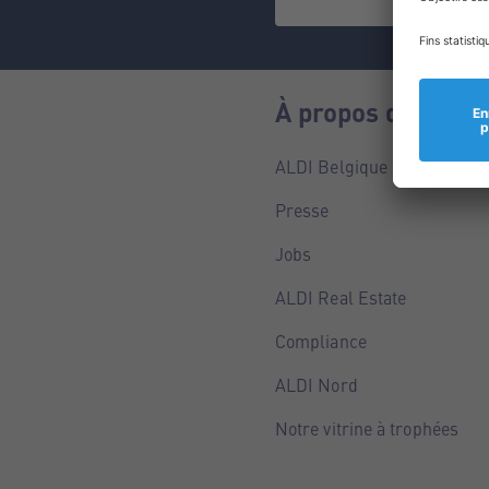
À propos de nous
ALDI Belgique
Presse
Jobs
ALDI Real Estate
Compliance
ALDI Nord
Notre vitrine à trophées