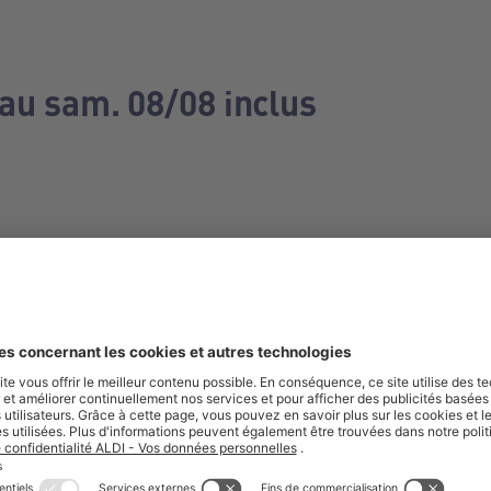
 au sam. 08/08 inclus
e manquez aucune de nos offres.
S