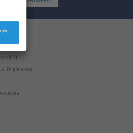
ce
ALDI
ter ALDI
 ALDI par e-mail
sentielles