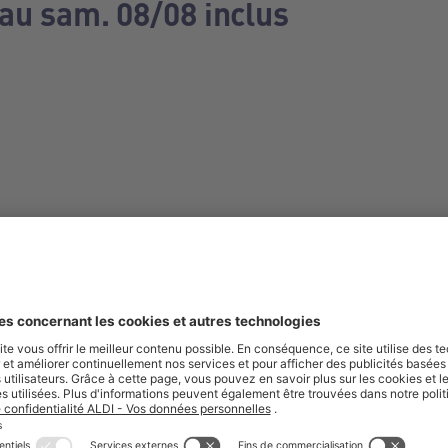
 au sam. 08/08 inclus
e manquez aucune de nos offres.
S