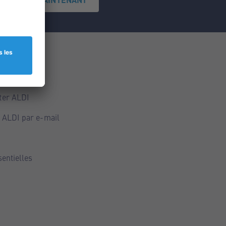
ce
ALDI
ter ALDI
 ALDI par e-mail
sentielles