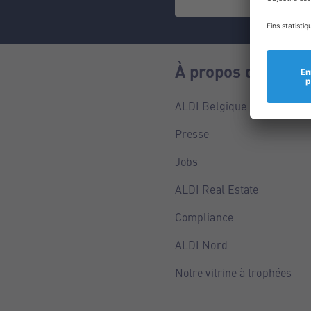
À propos de nous
ALDI Belgique
Presse
Jobs
ALDI Real Estate
Compliance
ALDI Nord
Notre vitrine à trophées