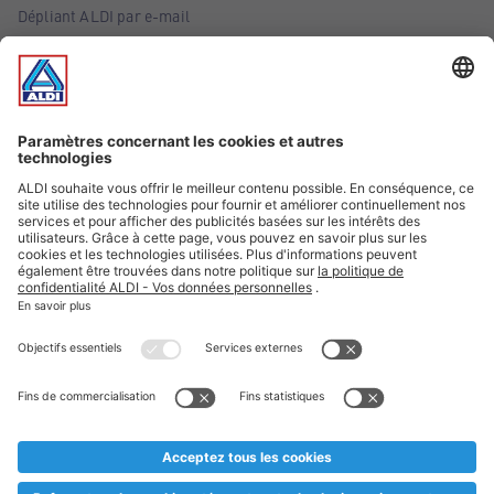
Dépliant ALDI par e-mail
Offres
Infos essentielles
Suivez ALDI Belgique
Textes marqués d'un astérisque et mentions légales
* Nous vendons ces articles temporairement et jusqu'à
épuisement des stocks. Nous comptons sur votre compréhension
au cas où, malgré le planning bien étudié, nous serions
prématurément en rupture de stock. Prix Recupel et TVA incl.
** Sur ce site, l’utilisation de la forme masculine a été adoptée