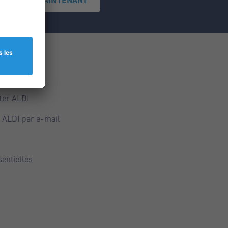
ce
ALDI
ter ALDI
 ALDI par e-mail
sentielles