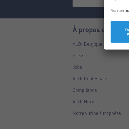
À propos de nous
ALDI Belgique
Presse
Jobs
ALDI Real Estate
Compliance
ALDI Nord
Notre vitrine à trophées