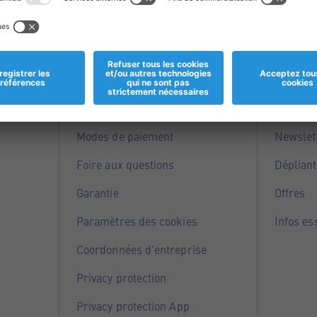
Informations
Servi
Magasins
Points 
Modes de paiement
Newslet
Foire aux questions
Dépliant
Garantie
Offres
Paramètres des cookies
Infos es
Coordonnées d'entreprise
Privacy protection
Privacy protection App