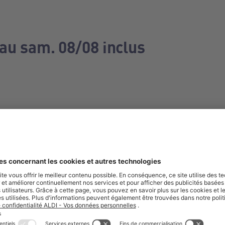
 au sam. 08/08 inclus
e manquez aucune de nos offres.
S