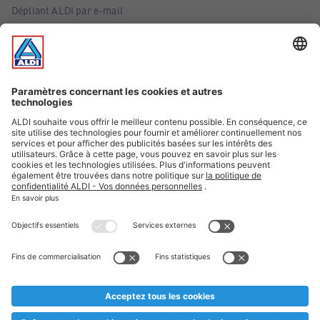
Dépliant ALDI par e-mail
Offres
Infos essentielles
Suivez ALDI Belgique
Textes marqués d'un astérisque et mentions légales
* Nous vendons ces articles temporairement et jusqu'à
épuisement des stocks. Nous comptons sur votre compréhension
au cas où, malgré le planning bien étudié, nous serions
prématurément en rupture de stock. Prix Recupel et TVA incl.
** Sur ce site, l’utilisation de la forme masculine a été adoptée