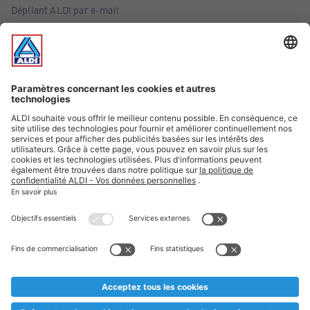
Dépliant ALDI par e-mail
Offres
Infos essentielles
Suivez ALDI Belgique
Textes marqués d'un astérisque et mentions légales
* Nous vendons ces articles temporairement et jusqu'à
épuisement des stocks. Nous comptons sur votre compréhension
au cas où, malgré le planning bien étudié, nous serions
prématurément en rupture de stock. Prix Recupel et TVA incl.
** Sur ce site, l’utilisation de la forme masculine a été adoptée